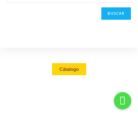
BUSCAR
Tienda
Cátalogo
Contacto
Mi cuenta
Aviso de
privacidad
Términos &
Condiciones