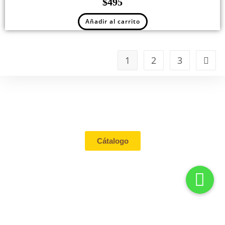
$
495
Añadir al carrito
1
2
3
Tienda
Cátalogo
Contacto
Mi cuenta
Aviso de
privacidad