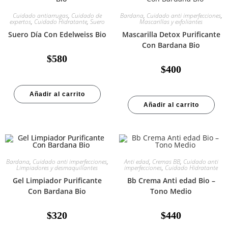
Cuidado antiarrugas
,
Cuidado de
Bardana
,
Cuidado anti imperfecciones
,
expertos
,
Cuidado Hidratante
,
Suero
Mascarillas y exfoliantes
Suero Día Con Edelweiss Bio
Mascarilla Detox Purificante
Con Bardana Bio
$
580
$
400
Añadir al carrito
Añadir al carrito
Bardana
,
Cuidado anti imperfecciones
,
Anti edad
,
Cremas BB
,
Cuidado anti
Limpiadores y desmaquillantes
imperfecciones
,
Cuidado Hidratante
Gel Limpiador Purificante
Bb Crema Anti edad Bio –
Con Bardana Bio
Tono Medio
$
320
$
440