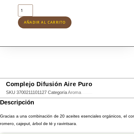
Complejo
Difusión
AÑADIR AL CARRITO
Aire
Puro
cantidad
Complejo Difusión Aire Puro
SKU
3700211101127
Categoría
Aroma
Descripción
Gracias a una combinación de 20 aceites esenciales orgánicos, el co
romero, cajeput, árbol de té y ravintsara.