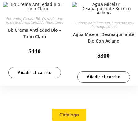
Anti edad
,
Cremas BB
,
Cuidado anti
imperfecciones
,
Cuidado Hidratante
Cuidado de la limpieza
,
Limpiadores y
desmaquillantes
Bb Crema Anti edad Bio –
Agua Micelar Desmaquillante
Tono Claro
Bio Con Aciano
$
440
$
300
Añadir al carrito
Añadir al carrito
Tienda
Cátalogo
Contacto
Mi cuenta