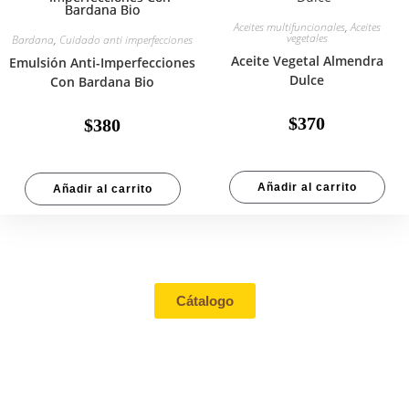
Aceites multifuncionales
,
Aceites
vegetales
Bardana
,
Cuidado anti imperfecciones
Aceite Vegetal Almendra
Emulsión Anti-Imperfecciones
Dulce
Con Bardana Bio
$
370
$
380
Añadir al carrito
Añadir al carrito
Tienda
Cátalogo
Contacto
Mi cuenta
Aviso de